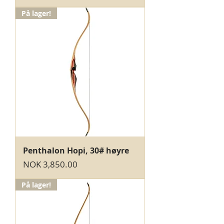
På lager!
Penthalon Hopi, 30# høyre
Price
NOK 3,850.00
På lager!