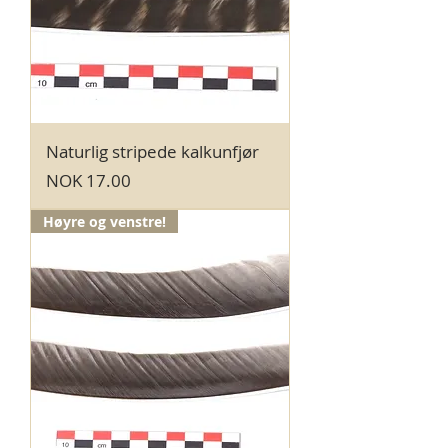
Naturlig stripede kalkunfjør
Price
NOK 17.00
Høyre og venstre!