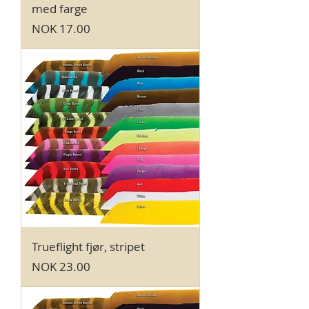
med farge
Price
NOK 17.00
Trueflight fjør, stripet
Price
NOK 23.00