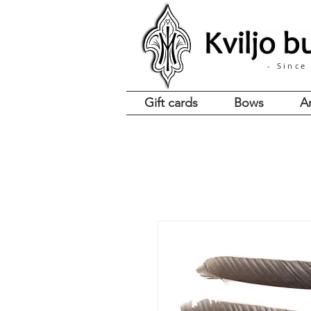
- Since
Gift cards
Bows
A