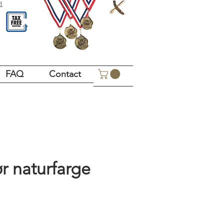
!
FAQ
Contact
ør naturfarge
Price