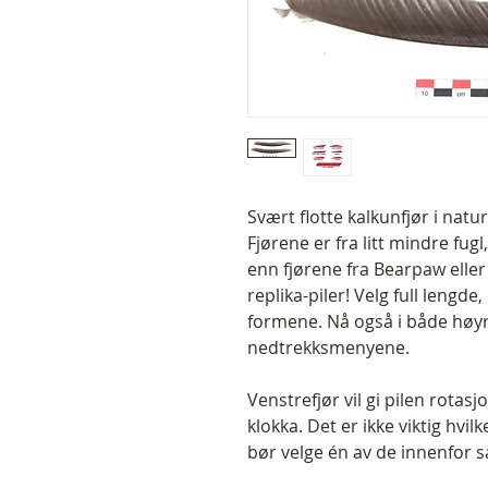
Svært flotte kalkunfjør i natu
Fjørene er fra litt mindre fug
enn fjørene fra Bearpaw eller T
replika-piler! Velg full lengde,
formene. Nå også i både høyre
nedtrekksmenyene.
Venstrefjør vil gi pilen rotas
klokka. Det er ikke viktig hvi
bør velge én av de innenfor 