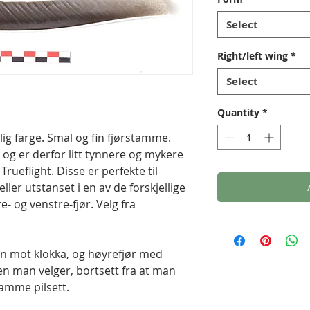
Select
Right/left wing
*
Select
Quantity
*
rlig farge. Smal og fin fjørstamme.
l, og er derfor litt tynnere og mykere
rueflight. Disse er perfekte til
 eller utstanset i en av de forskjellige
- og venstre-fjør. Velg fra
jon mot klokka, og høyrefjør med
lken man velger, bortsett fra at man
samme pilsett.