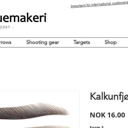
for international customers
Important
 2007 -
rrows
Shooting gear
Targets
Shop
Kalkunfj
NOK 16.00
Form
*