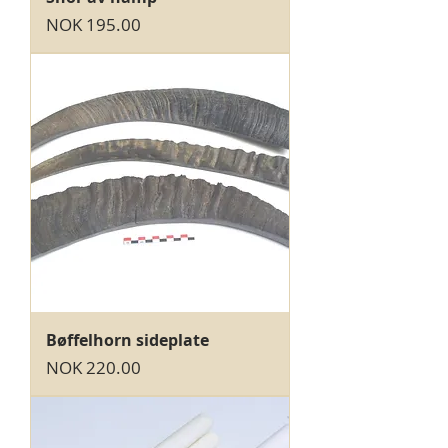
Price
NOK 195.00
Bøffelhorn sideplate
Price
NOK 220.00