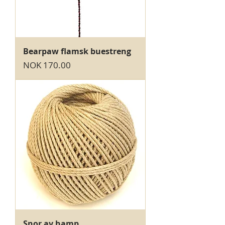
Bearpaw flamsk buestreng
Price
NOK 170.00
Snor av hamp