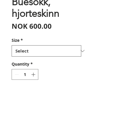
Buesokk,
hjorteskinn
Price
NOK 600.00
Size
*
Quantity
*
Add to Cart
Buesokk av mykt skinn fra
Bearpaw. Velg størrelse fra
nedtrekksmenyen.