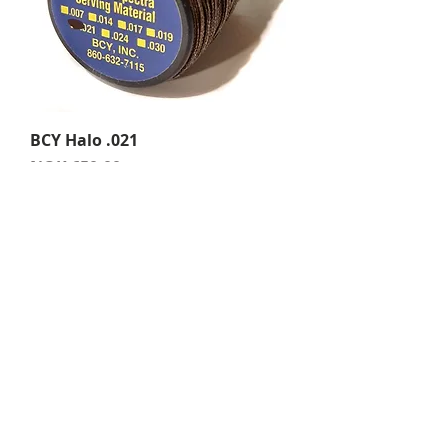
BCY Halo .021
Price
NOK 650.00