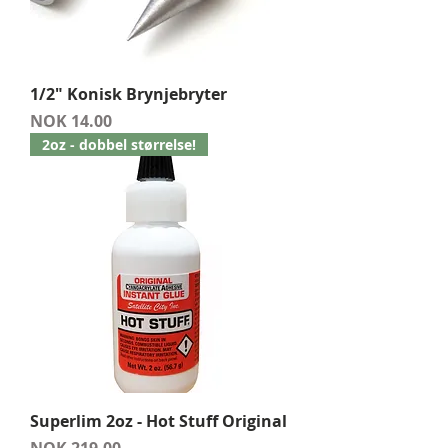
1/2" Konisk Brynjebryter
Price
NOK 14.00
2oz - dobbel størrelse!
Superlim 2oz - Hot Stuff Original
Price