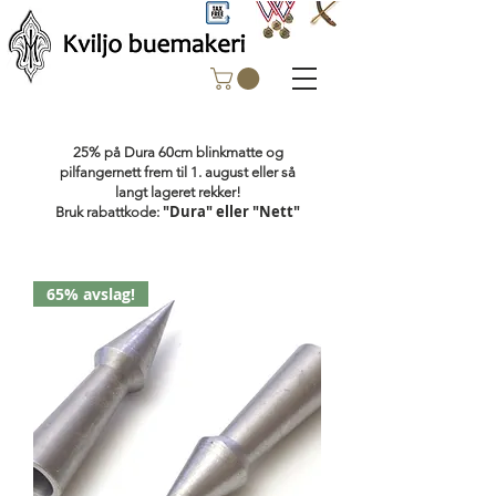
25% på Dura 60cm blinkmatte og
pilfangernett frem til 1. august eller så
langt lageret rekker!
"Dura" eller "Nett"
Bruk rabattkode:
65% avslag!