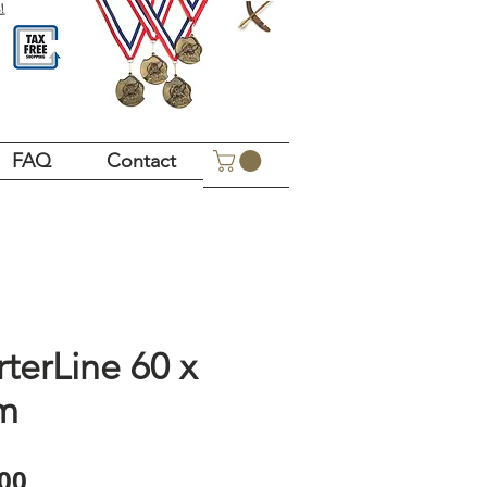
!
FAQ
Contact
rterLine 60 x
cm
Price
00