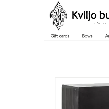
- Since
Gift cards
Bows
A