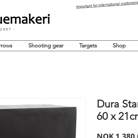
for international customers
Important
 2007 -
rrows
Shooting gear
Targets
Shop
Dura Sta
60 x 21
NOK 1,380.