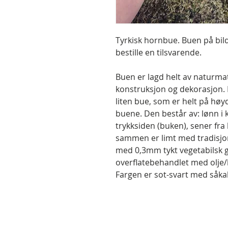
Tyrkisk hornbue. Buen på bild
bestille en tilsvarende.
Buen er lagd helt av naturmat
konstruksjon og dekorasjon. 
liten bue, som er helt på høy
buene. Den består av: lønn i
trykksiden (buken), sener fra 
sammen er limt med tradisjon
med 0,3mm tykt vegetabilsk g
overflatebehandlet med olje/h
Fargen er sot-svart med såkalt