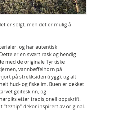
et er solgt, men det er mulig å
erialer, og har autentisk
Dette er en svært rask og hendig
de med de originale Tyrkiske
 kjernen, vannbøffelhorn på
hjort på strekksiden (rygg), og alt
elt hud- og fiskelim. Buen er dekket
arvet geiteskinn, og
arpiks etter tradisjonell oppskrift.
 "tezhip"-dekor inspirert av original.