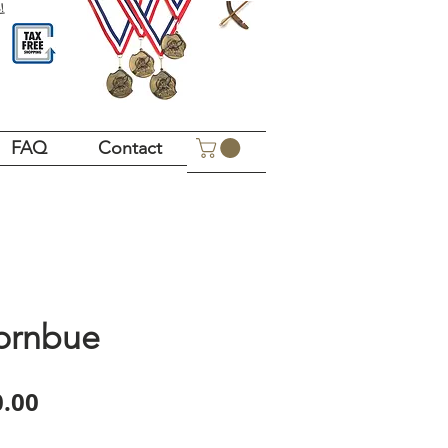
!
FAQ
Contact
hornbue
Price
.00