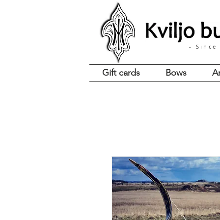
- Since
Gift cards
Bows
A