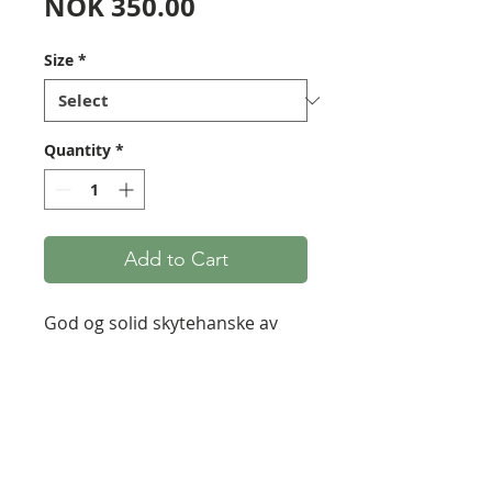
Price
NOK 350.00
Size
*
Quantity
*
Add to Cart
God og solid skytehanske av
hjorteskinn. Disse har medium
tykkelse, og passer dersom
man ønsker litt mer beskyttelse
mot strengen enn de tynnere
hanskene av geiteskinn.
Fingertuppene er forsterket