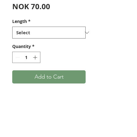
Price
NOK 70.00
Length
*
Quantity
*
Add to Cart
2cm bredt bånd av sort
kenguruskinn. Perfekt til å
surre grep på buer. Båndet har
fint avtynnede kanter, slik at
det kan surres med overlapp
og bli helt jevnt som på en