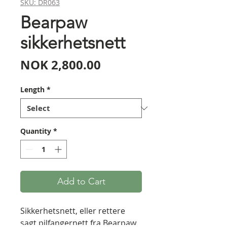
SKU: DR063
Bearpaw
sikkerhetsnett
Price
NOK 2,800.00
Length
*
Quantity
*
Add to Cart
Sikkerhetsnett, eller rettere
sagt pilfangernett fra Bearpaw.