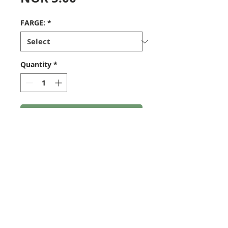
FARGE:
*
Quantity
*
Add to Cart
Nokker fra Bearpaw. Sporet er
2,9mm bredt, og passer til
strenger med opp til ca 3mm
tykkelse.