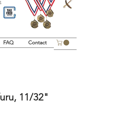
!
FAQ
Contact
 furu, 11/32"
Price