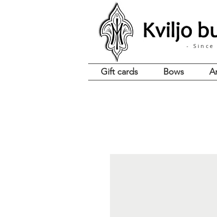
- Since
Gift cards
Bows
A