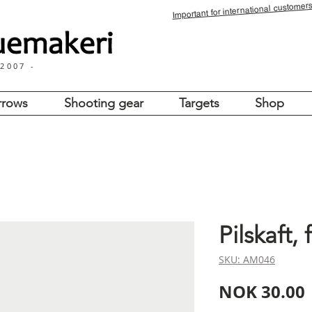
for international customers
Important
 2007 -
rrows
Shooting gear
Targets
Shop
Pilskaft,
SKU: AM046
NOK 30.00