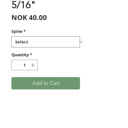
5/16"
Price
NOK 40.00
Spine
*
Quantity
*
Add to Cart
I USA regnes "Port Orford
Cedar" for å være et av de
desidert beste materialene for
pilskaft. Disse er av svært jevn
kvalitet, litt lettere enn furu,