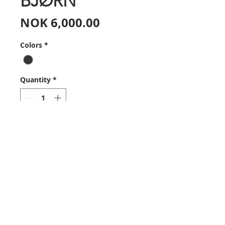
BJØRN
Price
NOK 6,000.00
Colors
*
Quantity
*
Add to Cart
Størrelse - 100 cm x 110 cm
Gruppe 01