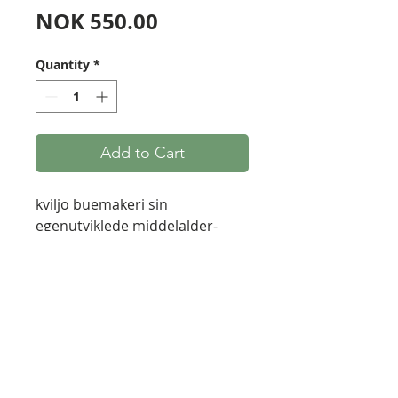
Price
NOK 550.00
Quantity
*
Add to Cart
kviljo buemakeri sin
egenutviklede middelalder-
inspirerte armbeskytter. Lagd
av tykt vegetabilsk garvet lær.
Stempel-dekor fra autentiske
middelalderske gevir-stempler.
Enkel snøring med rund
lærsnor. Passer de fleste. 16,5
cm lang.