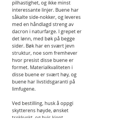
pilhastighet, og ikke minst
interessante linjer. Buene har
såkalte side-nokker, og leveres
med en håndlagd streng av
dacron i naturfarge. I grepet er
det lønn, med bøk på begge
sider. Bøk har en svært jevn
struktur, noe som fremhever
hvor presist disse buene er
formet. Materialkvaliteten i
disse buene er svært høy, og
buene har livstidsgaranti på
limfugene.
Ved bestilling, husk å oppgi
skytterens høyde, ønsket
trekkvekt, og hvis kjent
skytterens trekklengde. Disse
buene skal være omtrent like