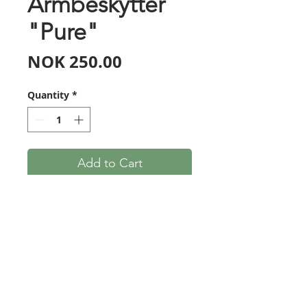
Armbeskytter
"Pure"
Price
NOK 250.00
Quantity
*
Add to Cart
Lagd av to lag lær, med
vegetabilsk garvet lær ytterst,
og innsydd slagplate i midten.
18,5cm lang, med elastiske
stropper (obs, svarte
stropper!).